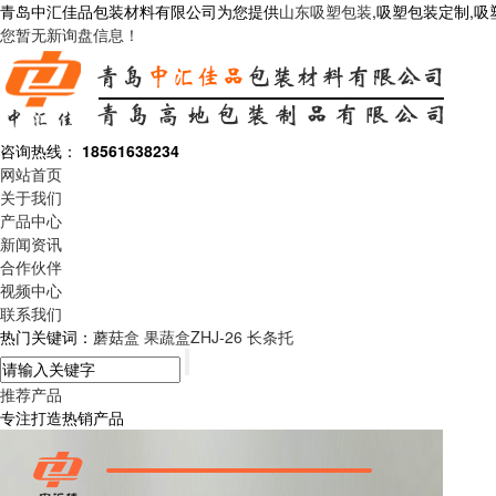
青岛中汇佳品包装材料有限公司为您提供
山东吸塑包装
,吸塑包装定制,
您暂无新询盘信息！
咨询热线：
18561638234
网站首页
关于我们
产品中心
新闻资讯
合作伙伴
视频中心
联系我们
热门关键词：
蘑菇盒
果蔬盒ZHJ-26
长条托
推荐产品
专注打造热销产品