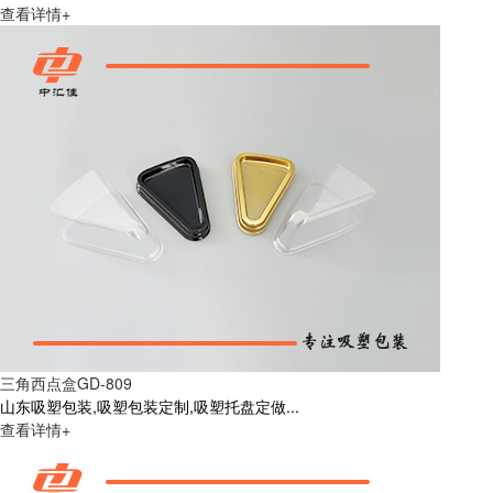
查看详情+
三角西点盒GD-809
山东吸塑包装,吸塑包装定制,吸塑托盘定做...
查看详情+