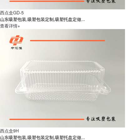
西点盒GD-5
山东吸塑包装,吸塑包装定制,吸塑托盘定做...
查看详情+
西点盒9H
山东吸塑包装,吸塑包装定制,吸塑托盘定做...