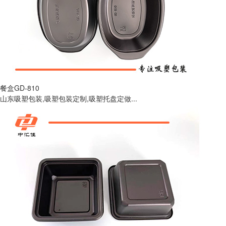
餐盒GD-810
山东吸塑包装,吸塑包装定制,吸塑托盘定做...