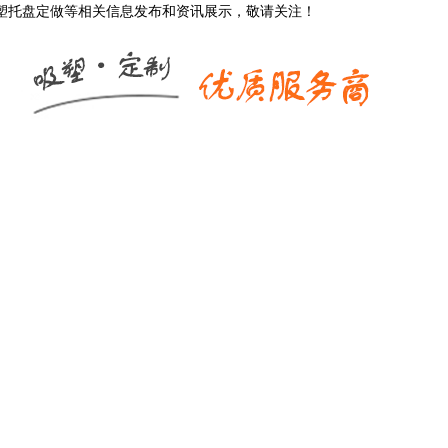
吸塑托盘定做等相关信息发布和资讯展示，敬请关注！