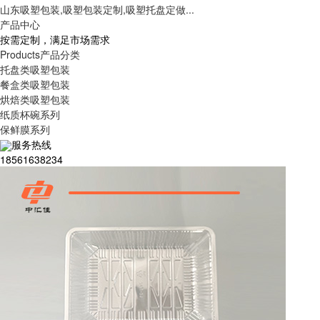
山东吸塑包装,吸塑包装定制,吸塑托盘定做...
产品中心
按需定制，满足市场需求
Products
产品分类
托盘类吸塑包装
餐盒类吸塑包装
烘焙类吸塑包装
纸质杯碗系列
保鲜膜系列
服务热线
18561638234