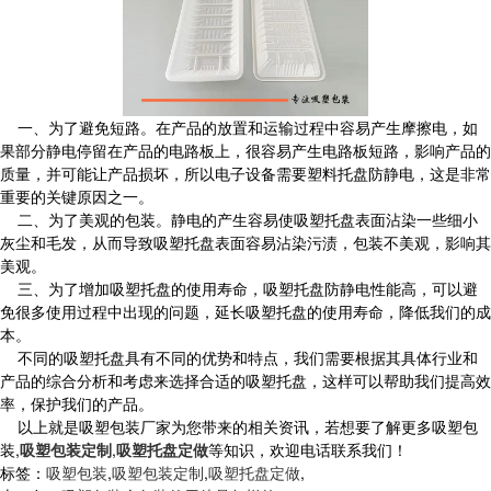
一、为了避免短路。在产品的放置和运输过程中容易产生摩擦电，如
果部分静电停留在产品的电路板上，很容易产生电路板短路，影响产品的
质量，并可能让产品损坏，所以电子设备需要塑料托盘防静电，这是非常
重要的关键原因之一。
二、为了美观的包装。静电的产生容易使吸塑托盘表面沾染一些细小
灰尘和毛发，从而导致吸塑托盘表面容易沾染污渍，包装不美观，影响其
美观。
三、为了增加吸塑托盘的使用寿命，吸塑托盘防静电性能高，可以避
免很多使用过程中出现的问题，延长吸塑托盘的使用寿命，降低我们的成
本。
不同的吸塑托盘具有不同的优势和特点，我们需要根据其具体行业和
产品的综合分析和考虑来选择合适的吸塑托盘，这样可以帮助我们提高效
率，保护我们的产品。
以上就是吸塑包装厂家为您带来的相关资讯，若想要了解更多吸塑包
装,
吸塑包装定制
,
吸塑托盘定做
等知识，欢迎电话联系我们！
标签：
吸塑包装
,
吸塑包装定制
,
吸塑托盘定做
,