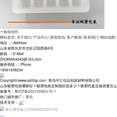
十格馄饨托
网站首页
/
关于我们
/
产品中心
/
新闻资讯
/
客户案例
/
联系我们
/
网站地图
/
地址：
/ Address
山东省青岛市市北区辽阳西路6号
邮箱：
/ E-Mail
ZHJ85664043@163.com
服务热线：
/ Phone
18561638234
Copyright©www.qdzhjp.com 青岛中汇佳品包装材料有限公司
山东吸塑包装哪家好？吸塑包装定制报价是多少？吸塑托盘定做质量怎么样？青
备案号：
鲁ICP备2021039631号-1
热门城市推广：
青岛
技术支持：
鲁公网安备 37020302372014号