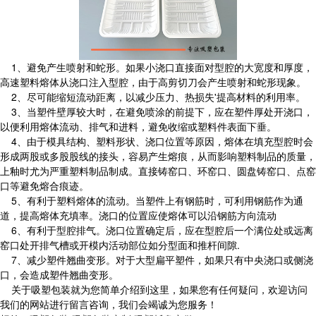
1、避免产生喷射和蛇形。如果小浇口直接面对型腔的大宽度和厚度，
高速塑料熔体从浇口注入型腔，由于高剪切刀会产生喷射和蛇形现象。
2、尽可能缩短流动距离，以减少压力、热损失'提高材料的利用率。
3、当塑件壁厚较大时，在避免喷涂的前提下，应在塑件厚处开浇口，
以便利用熔体流动、排气和进料，避免收缩或塑料件表面下垂。
4、由于模具结构、塑料形状、浇口位置等原因，熔体在填充型腔时会
形成两股或多股股线的接头，容易产生熔痕，从而影响塑料制品的质量，
上釉时尤为严重塑料制品制成。直接铸窑口、环窑口、圆盘铸窑口、点窑
口等避免熔合痕迹。
5、有利于塑料熔体的流动。当塑件上有钢筋时，可利用钢筋作为通
道，提高熔体充填率。浇口的位置应使熔体可以沿钢筋方向流动
6、有利于型腔排气。浇口位置确定后，应在型腔后一个满位处或远离
窑口处开排气槽或开模内活动部位如分型面和推杆间隙.
7、减少塑件翘曲变形。对于大型扁平塑件，如果只有中央浇口或侧浇
口，会造成塑件翘曲变形。
关于吸塑包装就为您简单介绍到这里，如果您有任何疑问，欢迎访问
我们的网站进行留言咨询，我们会竭诚为您服务！